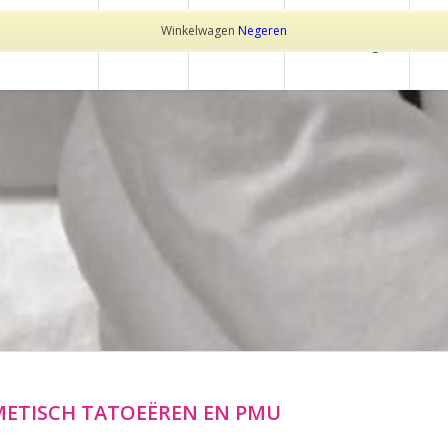
Winkelwagen
Negeren
Home
Over Trotz
Behandelingen
Pr
METISCH TATOEËREN EN PMU