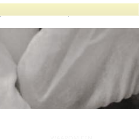
ijzen
Contact
Online afspraak maken
WAAROM EEN