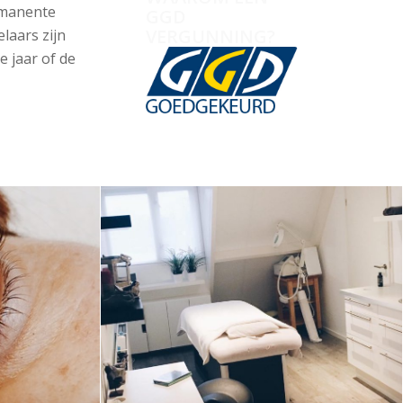
rmanente
GGD
VERGUNNING?
laars zijn
e jaar of de