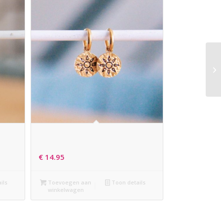
RVS CREOLEN MET GEBUTSTE
BEDEL EN ZON – BRUIN
€
14.95
ils
Toevoegen aan
Toon details
winkelwagen