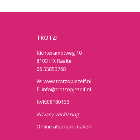
TROTZ!
Richterambtweg 10
8103 HX Raalte
06 55853768
W: www.trotzopjezelf.nl
E: info@trotzopjezelf.nl
KVK:08180133
Privacy Verklaring
Online afspraak maken