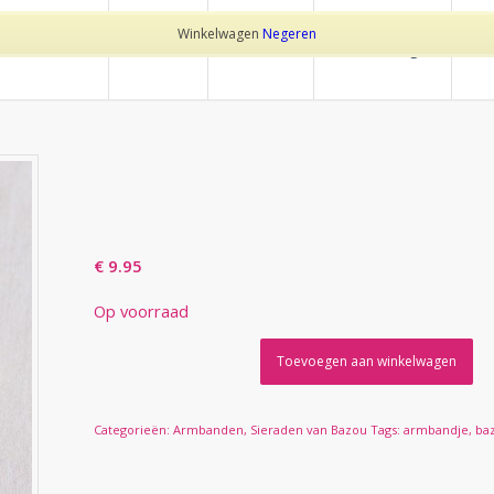
Winkelwagen
Negeren
Home
Over Trotz
Behandelingen
Pr
SATIJN ARMBANDJE M
ZANDKLEURIG/GOUD
€
9.95
Op voorraad
Toevoegen aan winkelwagen
Categorieën:
Armbanden
,
Sieraden van Bazou
Tags:
armbandje
,
ba