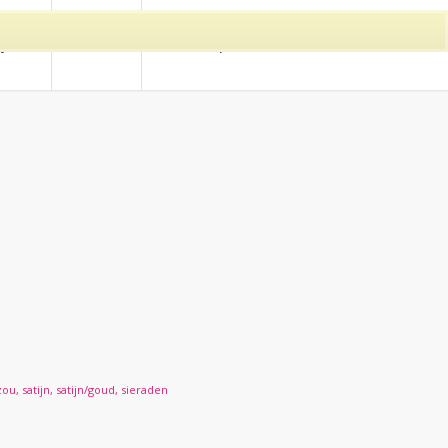
ijzen
Contact
Online afspraak maken
ET RINGEN –
zou
,
satijn
,
satijn/goud
,
sieraden