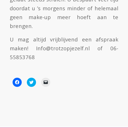
doordat u ’s morgens minder of helemaal
geen make-up meer hoeft aan te
brengen.
U mag altijd vrijblijvend een afspraak
maken! Info@trotzopjezelf.nl of 06-
55853768
DIT DELEN:
Klik
Click
Klik
om
to
om
te
share
dit
delen
on
te
op
Twitter
e-
Facebook
(Wordt
mailen
(Wordt
in
naar
in
een
een
een
nieuw
vriend
nieuw
venster
(Wordt
venster
geopend)
in
geopend)
een
nieuw