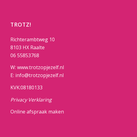
venster
geopend)
TROTZ!
Richterambtweg 10
8103 HX Raalte
06 55853768
W: www.trotzopjezelf.nl
E: info@trotzopjezelf.nl
KVK:08180133
Privacy Verklaring
Online afspraak maken