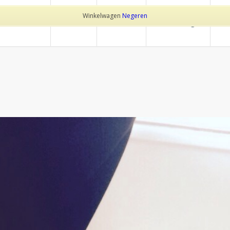
Winkelwagen
Negeren
Home
Over Trotz
Behandelingen
Pr
AG ARCHIEF VAN:
SPORTMASSA