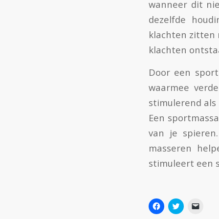
wanneer dit nie
dezelfde houdi
klachten zitten
klachten ontst
Door een sport
waarmee verde
stimulerend al
Een sportmassag
van je spieren
masseren helpe
stimuleert een
DIT DELEN:
Klik
Click
Klik
om
to
om
te
share
dit