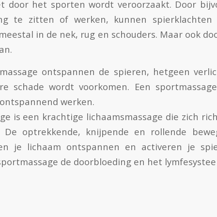
t door het sporten wordt veroorzaakt. Door bijv
ng te zitten of werken, kunnen spierklachten
 meestal in de nek, rug en schouders. Maar ook do
aan.
massage ontspannen de spieren, hetgeen verli
re schade wordt voorkomen. Een sportmassage
s ontspannend werken.
e is een krachtige lichaamsmassage die zich rich
. De optrekkende, knijpende en rollende bew
n je lichaam ontspannen en activeren je spi
 sportmassage de doorbloeding en het lymfesyste