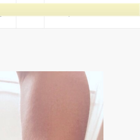
ijzen
Contact
Online afspraak maken
GE