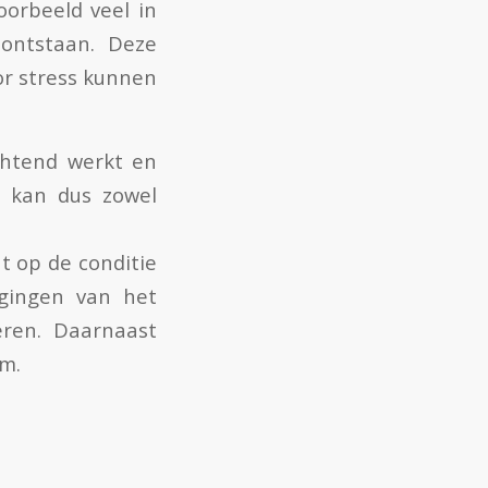
oorbeeld veel in
 ontstaan. Deze
or stress kunnen
chtend werkt en
 kan dus zowel
t op de conditie
egingen van het
eren. Daarnaast
em.