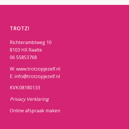
nieuw
venster
geopend)
TROTZ!
Richterambtweg 10
8103 HX Raalte
06 55853768
W: www.trotzopjezelf.nl
E: info@trotzopjezelf.nl
KVK:08180133
Privacy Verklaring
Online afspraak maken