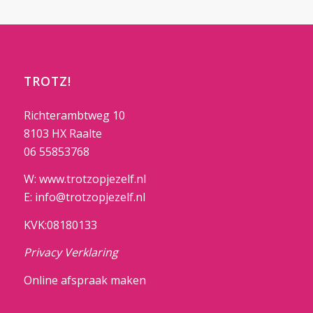
TROTZ!
Richterambtweg 10
8103 HX Raalte
06 55853768
W: www.trotzopjezelf.nl
E: info@trotzopjezelf.nl
KVK:08180133
Privacy Verklaring
Online afspraak maken