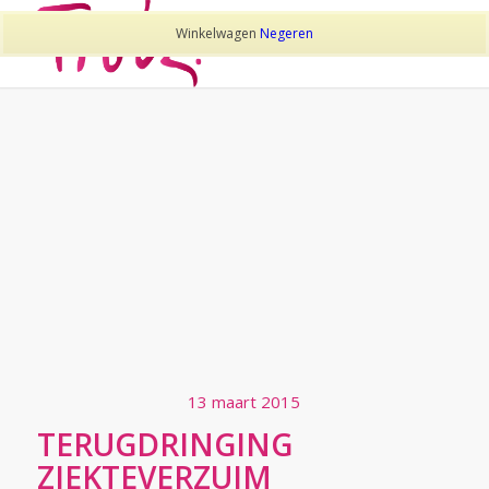
Winkelwagen
Negeren
TAG ARCHIEF VAN:
GEZOND OP HET WERK
GEZONDE WERKNEMERS
ALS SPIL VAN UW BEDRIJF
13 maart 2015
TERUGDRINGING
ZIEKTEVERZUIM