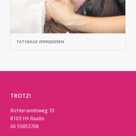
TATOEAGE VERWIJDEREN
TROTZ!
Richterambtweg 10
8103 HX Raalte
06 55853768