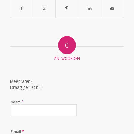
venster
geopend)
in
geopend)
een
nieuw
venster
geopend)
0
ANTWOORDEN
PLAATS EEN REACTIE
Meepraten?
Draag gerust bij!
*
Naam
*
E-mail